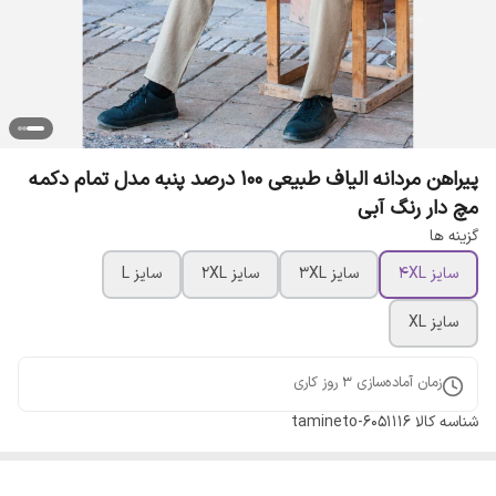
پیراهن مردانه الیاف طبیعی 100 درصد پنبه مدل تمام دکمه
مچ دار رنگ آبی
گزینه ها
سایز 4XL
سایز 3XL
سایز 2XL
سایز L
سایز XL
زمان آماده‌سازی
3
روز کاری
شناسه کالا
tamineto-6051116