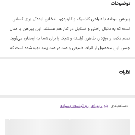
توضیحات
پیراهن مردانه با طراحی کلاسیک و کاربردی، انتخابی ایده‌آل برای کسانی
است که به دنبال راحتی و استایل در کنار هم هستند. این پیراهن با مدل
تمام دکمه و مچ‌دار، ظاهری آراسته و شیک را برای شما به ارمغان می‌آورد.
جنس این محصول از الیاف طبیعی و صد در صد پنبه تهیه شده است که
حس لطافت و تنفس‌پذیری بالایی را در طول روز به شما هدیه می‌دهد.
این پیراهن در رنگ آبی و در 5 سایز مختلف عرضه شده است تا بتوانید
نظرات
متناسب با فرم بدن خود، بهترین انتخاب را داشته باشید. برای حفظ کیفیت
و طول عمر بیشتر لباس، رعایت نکات زیر توصیه می‌شود: - پیش از
شستشو، لباس را پشت‌ورو کنید. - از شوینده‌های باکیفیت استفاده نمایید. -
دسته‌بندی
:
بلوز، پیراهن و تیشرت پسرانه
شستشو با ماشین لباسشویی در دمای 30 درجه سانتی‌گراد و حداکثر به مدت
10 دقیقه انجام شود. - پس از شستشو، لباس را در معرض تابش مستقیم
نور خورشید قرار ندهید. - برای اتوکشی، از اتو بخار و به صورت غیرمستقیم
استفاده کنید تا فرم اصلی لباس حفظ شود. لطفاً پیش از نهایی کردن