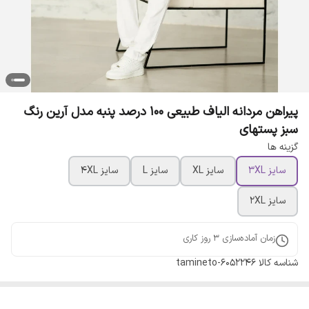
پیراهن مردانه الیاف طبیعی 100 درصد پنبه مدل آرین رنگ
سبز پستهای
گزینه ها
سایز 3XL
سایز XL
سایز L
سایز 4XL
سایز 2XL
زمان آماده‌سازی
3
روز کاری
شناسه کالا
tamineto-6052246