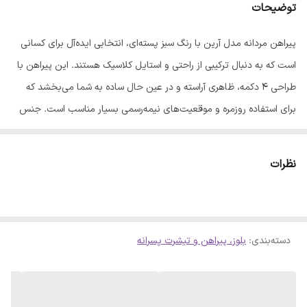
توضیحات
پیراهن مردانه مدل آرین با رنگ سبز پسته‌ای، انتخابی ایده‌آل برای کسانی
است که به دنبال ترکیبی از راحتی و استایل کلاسیک هستند. این پیراهن با
طراحی 4 دکمه، ظاهری آراسته و در عین حال ساده به شما می‌بخشد که
برای استفاده روزمره و موقعیت‌های نیمه‌رسمی بسیار مناسب است. جنس
این محصول از الیاف طبیعی و 100 درصد پنبه تهیه شده است که علاوه بر
لطافت بالا، امکان تنفس‌پذیری پوست را فراهم می‌کند تا در طول روز
نظرات
احساس راحتی داشته باشید. این پیراهن در 5 سایز مختلف عرضه شده
است تا بتوانید متناسب با فرم بدن خود، بهترین انتخاب را داشته باشید. -
مدل: آرین - جنس: الیاف طبیعی و 100 درصد پنبه - رنگ: سبز پسته‌ای -
دسته‌بندی
:
بلوز، پیراهن و تیشرت پسرانه
سایزبندی: 1 تا 5 دستورالعمل نگهداری و شستشو: برای حفظ کیفیت و طول
عمر بیشتر لباس، رعایت نکات زیر توصیه می‌شود: - پیش از شستشو، لباس
را پشت‌ورو کنید. - برای شستشو از شوینده‌های مرغوب استفاده نمایید. -
استفاده از ماشین لباسشویی توصیه می‌شود؛ در این صورت دمای آب را روی