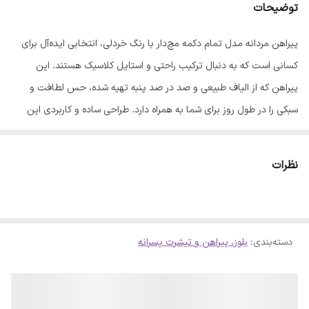
توضیحات
پیراهن مردانه مدل تمام دکمه مچ‌دار با رنگ خردلی، انتخابی ایده‌آل برای
کسانی است که به دنبال ترکیب راحتی و استایل کلاسیک هستند. این
پیراهن که از الیاف طبیعی و صد در صد پنبه تهیه شده، حس لطافت و
سبکی را در طول روز برای شما به همراه دارد. طراحی ساده و کاربردی این
مدل، آن را به گزینه‌ای مناسب برای استفاده در موقعیت‌های مختلف تبدیل
کرده است. ویژگی‌های محصول: - جنس پارچه: الیاف طبیعی و صد در صد
نظرات
پنبه - مدل: تمام دکمه مچ‌دار - رنگ: خردلی - سایزبندی: دارای 5 سایز
مختلف (سایز 1 تا 5) نکات مهم برای نگهداری و شستشو: - پیش از
شستشو، لباس را پشت‌ورو کنید. - برای حفظ کیفیت پارچه، از شوینده‌های
دسته‌بندی
:
بلوز، پیراهن و تیشرت پسرانه
مرغوب استفاده نمایید. - شستشو با ماشین لباسشویی در دمای 30 درجه
سانتی‌گراد و حداکثر به مدت 10 دقیقه توصیه می‌شود. - برای خشک کردن،
لباس را دور از تابش مستقیم نور خورشید قرار دهید. - جهت اتوکشی، از اتو
بخار به صورت غیرمستقیم استفاده کنید تا فرم اصلی لباس حفظ شود. لطفاً