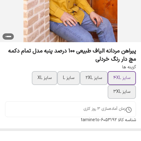
پیراهن مردانه الیاف طبیعی 100 درصد پنبه مدل تمام دکمه
مچ دار رنگ خردلی
گزینه ها
سایز 4XL
سایز 2XL
سایز L
سایز XL
سایز 3XL
زمان آماده‌سازی
3
روز کاری
شناسه کالا
tamineto-6053192