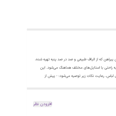
 پیراهن که از الیاف طبیعی و صد در صد پنبه تهیه شده،
 راحتی با استایل‌های مختلف هماهنگ می‌شود. این
اری لباس، رعایت نکات زیر توصیه می‌شود: - پیش از
شستشو، لباس را پشت‌ورو کنید. - برای شستشو از شوینده‌های مرغوب استفاده نمایید. - شستشو با ماشین لباسشویی در دمای 30 درجه سانتی‌گراد و حداکثر به مدت 10 دقیقه انجام شود. - پس از
پیش از نهایی کردن انتخاب خود، برای اطمینان از تناسب
افزودن نظر