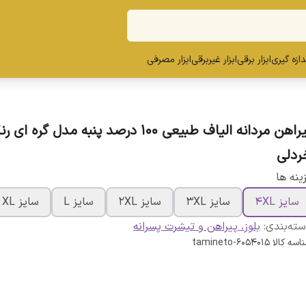
ندازه گیری
ابزار برقی
ابزار غیربرقی
ابزار مصرفی
پیراهن مردانه الیاف طبیعی 100 درصد پنبه مدل گره ای
ردلی
ینه ها
سایز 4XL
سایز 3XL
سایز 2XL
سایز L
سایز XL
ته‌بندی
:
بلوز، پیراهن و تیشرت پسرانه
اسه کالا
tamineto-6054015