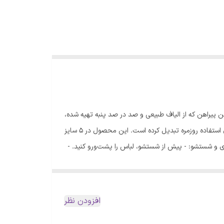
 پیراهن که از الیاف طبیعی و صد در صد پنبه تهیه شده،
حس لطافت و سبکی را در تمام طول روز به شما هدیه می‌دهد. طراحی ساده و در عین حال کاربردی این مدل، آن را به گزینه‌ای مناسب برای استفاده روزمره تبدیل کرده است. این محصول در 5 سایز
ی و شستشو: - پیش از شستشو، لباس را پشت‌ورو کنید. -
برای حفظ کیفیت پارچه، از شوینده‌های مرغوب استفاده نمایید. - شستشو با ماشین لباسشویی در دمای 30 درجه سانتی‌گراد و حداکثر به مدت 10 دقیقه توصیه می‌شود. - برای خشک کردن، لباس را در
فاً پیش از ثبت سفارش، برای انتخاب دقیق‌تر سایز، به
افزودن نظر