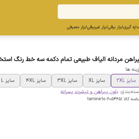
ندازه گیری
ابزار برقی
ابزار غیربرقی
ابزار مصرفی
یراهن مردانه الیاف طبیعی تمام دکمه سه خط رنگ استخ
ینه ها
سایز 2XL
سایز XL
سایز 3XL
سایز 4XL
سایز L
ته‌بندی
:
بلوز، پیراهن و تیشرت پسرانه
اسه کالا
tamineto-6054651