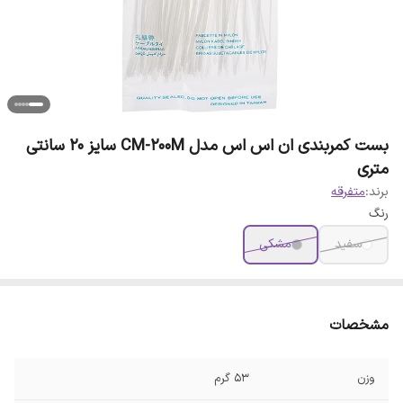
بست کمربندی ان اس اس مدل CM-200M سایز 20 سانتی
متری
برند:
متفرقه
رنگ
سفید
مشکی
مشخصات
وزن
53 گرم