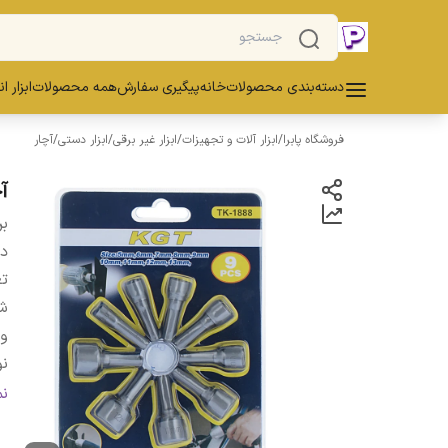
دسته‌بندی محصولات
خانه
پیگیری سفارش
همه محصولات
ابزار ا
فروشگاه پابرا
/
ابزار آلات و تجهیزات
/
ابزار غیر برقی
/
ابزار دستی
/
آچار
آچ
بر
دس
تع
شم
وی
نو
ج
ن
و