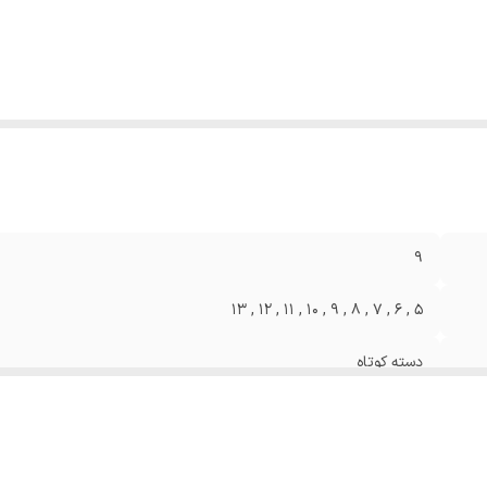
9
5 , 6 , 7 , 8 , 9 , 10 , 11 , 12 , 13
دسته کوتاه
بکس
کروم وانادیوم