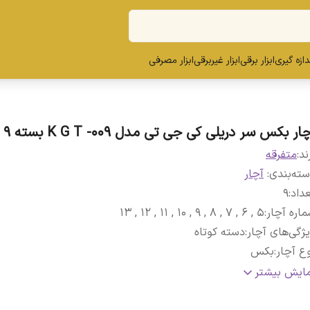
ندازه گیری
ابزار برقی
ابزار غیربرقی
ابزار مصرفی
ار بکس سر دریلی کی جی تی مدل K G T -009 بسته 9 عددی
ند:
متفرقه
ته‌بندی
:
آچار
داد
:
9
اره آچار
:
5 , 6 , 7 , 8 , 9 , 10 , 11 , 12 , 13
ژگی‌های آچار
:
دسته کوتاه
ع آچار
:
بکس
نس کالا
:
کروم وانادیوم
مایش بیشتر
زن
:
300 گرم