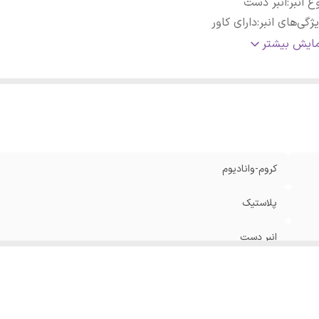
ع انبر
:
انبر دست
ژگی‌های انبر
:
دارای کاور
عاد
:
160x40x20 میلی‌متر
مایش بیشتر
کروم-وانادیوم
پلاستیک
انبر دست
دارای کاور
160x40x20 میلی‌متر