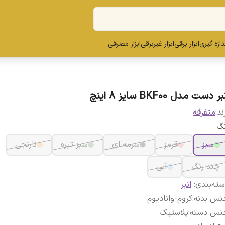
ندازه گیری
ابزار برقی
ابزار غیربرقی
ابزار مصرفی
بر دست مدل BKF00 سایز 8 اینچ
ند:
متفرقه
نگ
سبز
قرمز
سرمه ای
سبز تیره
نارنجی
چند رنگ
آبی
ته‌بندی
:
انبر
نس بدنه
:
کروم-وانادیوم
نس دسته
:
پلاستیک