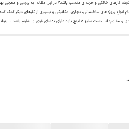
نجام انواع پروژه‌های ساختمانی، نجاری، مکانیکی و بسیاری از کارهای دیگر کمک کن
توجه در انتخاب انبر دست سایز 8 اینچ می‌پردازیم. بدنه قوی و مقاوم: انبر دست سایز 8 اینچ ب
ا آلومینیوم استفاده می‌شود که به انبر دست عمر طولانی می‌بخشد و مقاومت بیش
م دیگری است که در زمان خرید انبردست باید در نظر داشته باشید. انبر دست باید
حساس خستگی نشود. همچنین، دستگیره باید دارای پوششی ضد لغزش باشد تا در هنگ
از لیز خوردن آن جلوگیری شود. ظرفیت باربری یکی از عوامل مهم در انتخاب انبر دست سایز 
 مدل‌ها، ظرفیت باربری به صورت کیلوگرم مشخص شده است که می‌توانید بر اساس آ
تخاب شود. برخی انبرها دارای دندانه صاف هستند که برای کارهایی مانند چکش ز
.
دندانه منحنی هستند که برای کارهایی مانند خم کاری و ب
در انتخاب انبر دست سایز 8 اینچ • مطمئن شوید که انبر دست دارای بدنه قوی و مقاوم است تا بتواند با
نید به راحتی از آن استفاده کنید. • بسته به نوع کارهایی که قصد دارید با انبر
ت. با انتخاب یک انبر دست با بدنه قوی و مقاوم، طراحی ارگونومیک و ظرفیت باربری