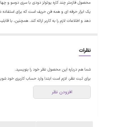
محصول فازمتر چند کاره یوتولز دودی با سری دوسو و چ
سایر توضیحات
یک ابزار حرفه ای و همه فن حریف است که برای استفاده 
دهد و اطلاعات لازم را به کاربر ارائه کند. همچنین، با ق
رنگ
توجه به قابلیت تشخیص جریان به صورت القایی، این محصو
سری مغناطیسی ، شما را قادر خواهد ساخت پیچ ها را در ش
اتصال. این محصول با طراحی مدرن و سبک، قابل حمل است و
نظرات
دستگاه های برقی خود لذت ببرید. تست به صورت اتصال به 
ای که دارای زمین باشد را نول شناسایی میکند) جهت تستر
شما هم درباره این محصول نظر خود را بنویسید.
فازمتر را به سیم نزدیک کرده در صورت روشن شده چراغ سب
برای ثبت نظر، لازم است ابتدا وارد حساب کاربری خود شوید
کردن و فاصله دادن سیم مورد نظر از سیم های دیگر است.
افزودن نظر