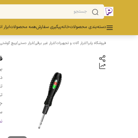
دسته‌بندی محصولات
خانه
پیگیری سفارش
همه محصولات
ابزار ا
فروشگاه پابرا
/
ابزار آلات و تجهیزات
/
ابزار غیر برقی
/
ابزار دستی
/
پیچ گوشتی و
فا
بر
دس
تع
ت
ج
س
وی
ن
پی