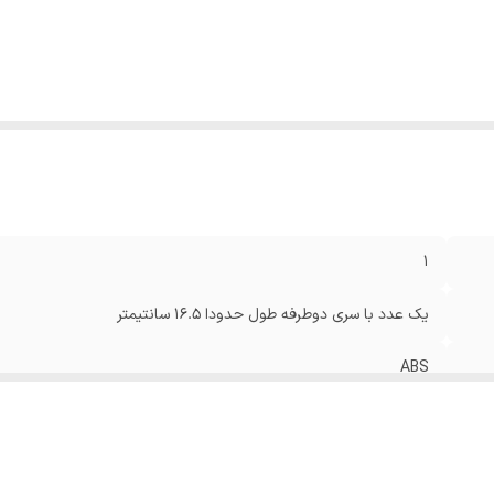
یر
در صورت اتصال انتها و سری فازمتر و روشن شدن چراغ سبز
وضیحات
:
سلامت محصول میباشد
نگ
:
مشکی
1
یک عدد با سری دوطرفه طول حدودا 16.5 سانتیمتر
ABS
چهار سو , دو سو
دسته پلاستیکی , روکش کروم , سری فولاد , فازمتر , قابلیت آهنربایی 