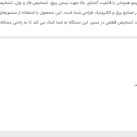
هارسو همزمان با قابلیت گشتاور بالا جهت بستن پیچ، تشخیص فاز و نول، تشخ
در صورت اتصال انتها و سری فازمتر و روشن شدن چراغ سبز نشان از
در صنایع برق و الکترونیک طراحی شده است. این محصول با استفاده از سنسوره
ابلیت تشخیص قطعی در مسیر، این دستگاه به شما کمک می کند تا به راحتی مشکلات در
مشکی
ل قادر است جریان های الکتریکی را از روی روکش سیم و کابل اندازه گیری کند
رایط غیر عادی بسته و به شما در انجام کارهای سخت و زمان بر کمک کند. مناسب
 می توانید به راحتی در کیف ابزار خود حمل کنید. با خرید این محصول، شما به
فاز چراغ سبز و قرمز روشن میشود و نول چراغ سبز به تنهایی (توجه داشته باش
 اتصال یک مسیر چراغ سبز نشاندهنده اتصال است جهت کارکرد به صورت القایی در
ز هادی مورد نظر دارای جریان فاز است همواره فازمتر های القایی دارای خطای ج
.
 در صورت اتصال به دست از انتها و ابتدا و روشن شدن چراغ سبز نشانه کارکرد 