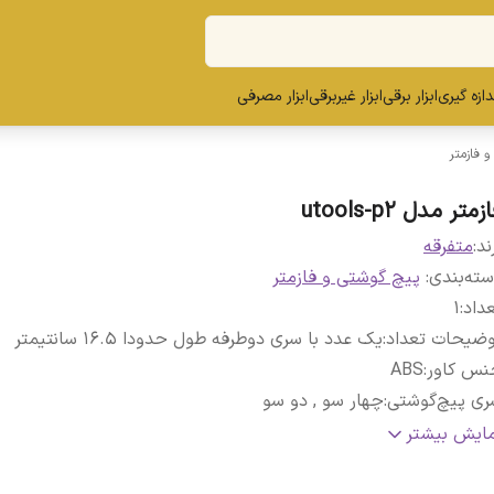
ندازه گیری
ابزار برقی
ابزار غیربرقی
ابزار مصرفی
 فازمتر
زمتر مدل utools-p2
ند:
متفرقه
ته‌بندی
:
پیچ گوشتی و فازمتر
داد
:
1
وضیحات تعداد
:
یک عدد با سری دوطرفه طول حدودا 16.5 سانتیمتر
نس کاور
:
ABS
ری پیچ‌گوشتی
:
چهار سو , دو سو
ژگی‌های
دسته پلاستیکی , روکش کروم , سری فولاد , فازمتر , قاب
مایش بیشتر
چ‌گوشتی
:
آهنربایی , قابلیت تعویض سری