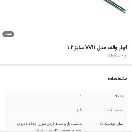
آچار والف مدل VV11 سایز 1.2
برند:
متفرقه
مشخصات
تعداد
1
جنس کالا
فلز
سایر توضیحات
مناسب باز و بسته کردن سوزن (والف) تیوب
خودرو، موتورسیکلت و دوچرخه