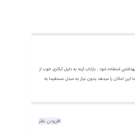
سرویس بهداشتی استفاده شود . بازتاب آینه به دلیل آبکاری خوب از
60x6 می باشد. ولتاژ ورودی برق مورد استفاده در این بک لایت 220 ولت است که به شما این امکان را میدهد بدون نیاز به مبدل مستقیما به
افزودن نظر