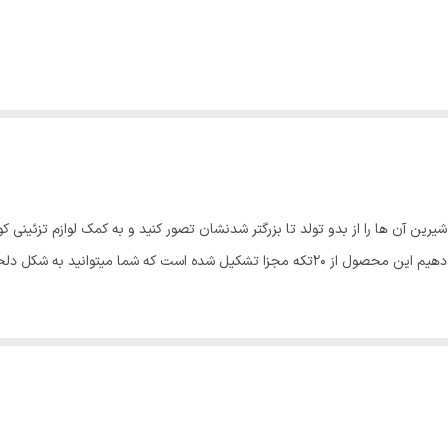
یرین آن ها را از بدو تولد تا بزرگتر شدنشان تصور کنید و به کمک لوازم تزئینی ک
استیکر دیواری آتریکس مدلMD39 را به شما پیشنهاد می دهیم این محصول از 20تکه مجزا تشکیل ش