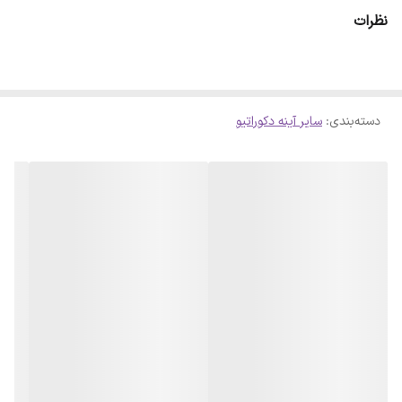
ای طراحی شده است که میتوان بصورت مربع و لوزی بر روی دیوار نصب
نظرات
نمود . نصب هر قطعه فقط توسط یک میخ ریز سوزنی و بدون هیچ چسب
و مواد اضافه انجام میگیرد . میخ های نصب جهت راحتی سهولت درون
پک قرار دارد. هر پک شامل سه عدد آینه با ابعاد 40x40 سانتی متر می
باشد
دسته‌بندی
:
سایر آینه دکوراتیو