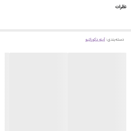
ای طراحی شده است که میتوان بصورت مربع و لوزی بر روی دیوار نصب
نظرات
نمود . نصب هر قطعه فقط توسط یک میخ ریز سوزنی و بدون هیچ چسب
و مواد اضافه انجام میگیرد . میخ های نصب جهت راحتی سهولت درون
پک قرار دارد.
دسته‌بندی
:
آینه دکوراتیو