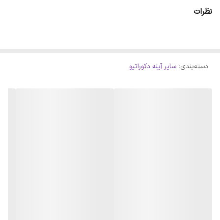
ای حاصل شود . لازم است بدانید سلفون کامل روی آینه پرس شده است و
نظرات
با چشم قابل تشخیص نمیباشد
دسته‌بندی
:
سایر آینه دکوراتیو