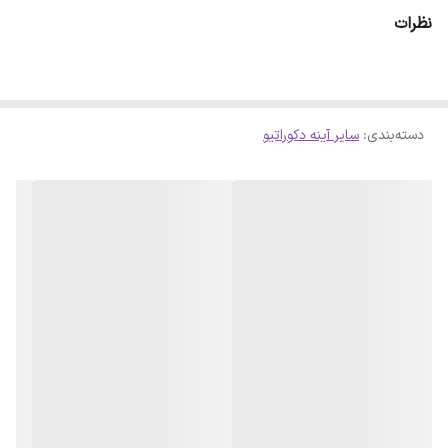
ای حاصل شود . لازم است بدانید سلفون کامل روی آینه پرس شده است و
نظرات
با چشم قابل تشخیص نمیباشد
دسته‌بندی
:
سایر آینه دکوراتیو