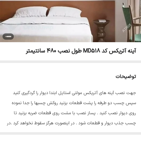
آینه آتریکس کد MD518 طول نصب 480 سانتیمتر
توضیحات
جهت نصب آینه های آتریکس مولتی استایل ابتدا دیوار را گردگیری کنید
سپس چسب دو طرفه را پشت قطعات بزنید روکش چسبها را جدا نموده
روی دیوار نصب کنید . پساز نصب با مشت روی قطعات ضربه بزنید تا
چسب جذب دیوار و قطعات شود . در اینصورت هرگز سقوط نخواهد کرد .در
پایان سلفون محافظ ضد خش را از روی قطعات جدا نمایید تا براقیت آینه