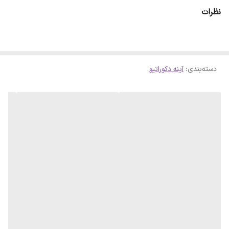
ای حاصل شود . لازم است بدانید سلفون کامل روی آینه پرس شده است و
نظرات
با چشم قابل تشخیص نمیباشد
دسته‌بندی
:
آینه دکوراتیو