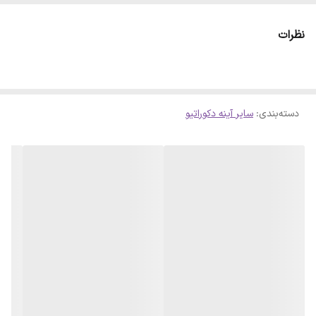
پایان سلفون محافظ ضد خش را از روی قطعات جدا نمایید تا براقیت آینه
ای حاصل شود . لازم است بدانید سلفون کامل روی آینه پرس شده است و
نظرات
با چشم قابل تشخیص نمیباشد
دسته‌بندی
:
سایر آینه دکوراتیو