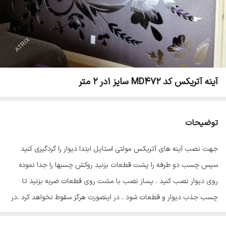
آینه آتریکس کد MD472 سایز 1در 2 متر
توضیحات
جهت نصب آینه های آتریکس مولتی استایل ابتدا دیوار را گردگیری کنید
سپس چسب دو طرفه را پشت قطعات بزنید روکش چسبها را جدا نموده
روی دیوار نصب کنید . پساز نصب با مشت روی قطعات ضربه بزنید تا
چسب جذب دیوار و قطعات شود . در اینصورت هرگز سقوط نخواهد کرد .در
پایان سلفون محافظ ضد خش را از روی قطعات جدا نمایید تا براقیت آینه