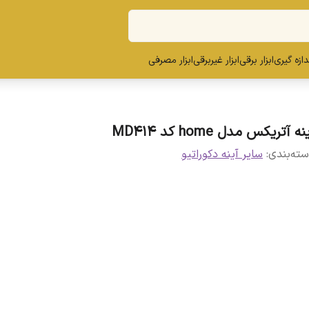
ندازه گیری
ابزار برقی
ابزار غیربرقی
ابزار مصرفی
نه آتریکس مدل home کد MD414
ته‌بندی
:
سایر آینه دکوراتیو