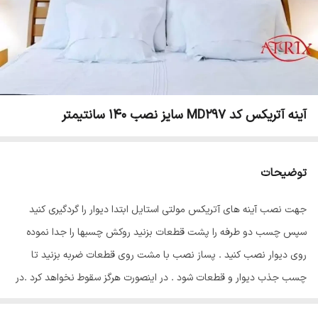
آینه آتریکس کد MD297 سایز نصب 140 سانتیمتر
توضیحات
جهت نصب آینه های آتریکس مولتی استایل ابتدا دیوار را گردگیری کنید
سپس چسب دو طرفه را پشت قطعات بزنید روکش چسبها را جدا نموده
روی دیوار نصب کنید . پساز نصب با مشت روی قطعات ضربه بزنید تا
چسب جذب دیوار و قطعات شود . در اینصورت هرگز سقوط نخواهد کرد .در
پایان سلفون محافظ ضد خش را از روی قطعات جدا نمایید تا براقیت آینه