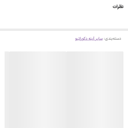
ای حاصل شود . لازم است بدانید سلفون کامل روی آینه پرس شده است و
نظرات
با چشم قابل تشخیص نمیباشد
دسته‌بندی
:
سایر آینه دکوراتیو