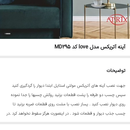
آینه آتریکس مدل love کد MD295
توضیحات
جهت نصب آینه های آتریکس مولتی استایل ابتدا دیوار را گردگیری کنید
سپس چسب دو طرفه را پشت قطعات بزنید روکش چسبها را جدا نموده
روی دیوار نصب کنید . پساز نصب با مشت روی قطعات ضربه بزنید تا
چسب جذب دیوار و قطعات شود . در اینصورت هرگز سقوط نخواهد کرد .در
پایان سلفون محافظ ضد خش را از روی قطعات جدا نمایید تا براقیت آینه