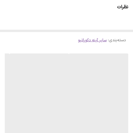
ای حاصل شود . لازم است بدانید سلفون کامل روی آینه پرس شده است و
نظرات
با چشم قابل تشخیص نمیباشد
دسته‌بندی
:
سایر آینه دکوراتیو