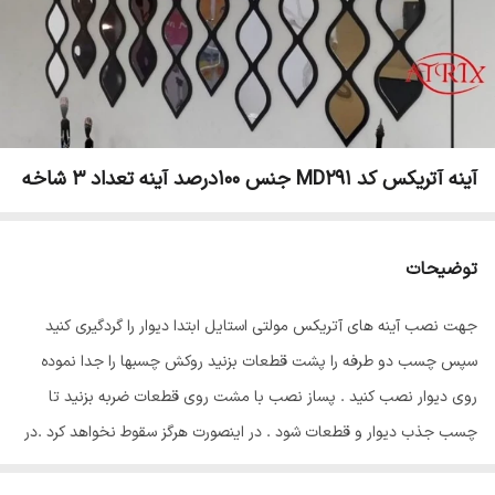
آینه آتریکس کد MD291 جنس 100درصد آینه تعداد 3 شاخه
توضیحات
جهت نصب آینه های آتریکس مولتی استایل ابتدا دیوار را گردگیری کنید
سپس چسب دو طرفه را پشت قطعات بزنید روکش چسبها را جدا نموده
روی دیوار نصب کنید . پساز نصب با مشت روی قطعات ضربه بزنید تا
چسب جذب دیوار و قطعات شود . در اینصورت هرگز سقوط نخواهد کرد .در
پایان سلفون محافظ ضد خش را از روی قطعات جدا نمایید تا براقیت آینه