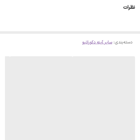
ای حاصل شود . لازم است بدانید سلفون کامل روی آینه پرس شده است و
نظرات
با چشم قابل تشخیص نمیباشد
دسته‌بندی
:
سایر آینه دکوراتیو