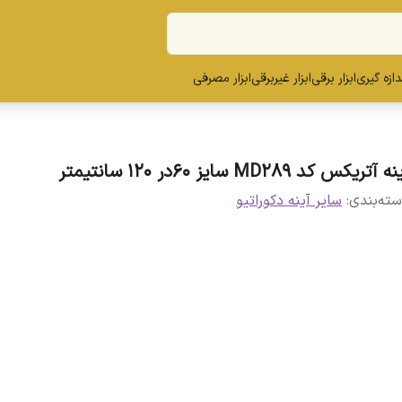
ندازه گیری
ابزار برقی
ابزار غیربرقی
ابزار مصرفی
ه آتریکس کد MD289 سایز 60در 120 سانتیمتر
ته‌بندی
:
سایر آینه دکوراتیو