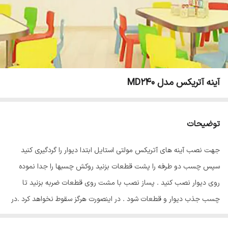
آینه آتریکس مدل MD240
توضیحات
جهت نصب آینه های آتریکس مولتی استایل ابتدا دیوار را گردگیری کنید
سپس چسب دو طرفه را پشت قطعات بزنید روکش چسبها را جدا نموده
روی دیوار نصب کنید . پساز نصب با مشت روی قطعات ضربه بزنید تا
چسب جذب دیوار و قطعات شود . در اینصورت هرگز سقوط نخواهد کرد .در
پایان سلفون محافظ ضد خش را از روی قطعات جدا نمایید تا براقیت آینه