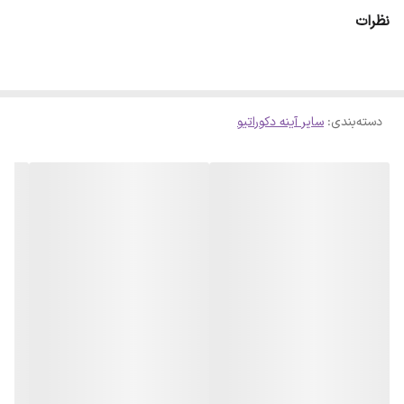
خوری ، اتاق خواب و کمد استفاده کرد. ✻ مقدار: استیکر دیواری 1Set
نظرات
(12Pcs)
دسته‌بندی
:
سایر آینه دکوراتیو