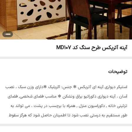
آینه آتریکس طرح سنگ کد MD107
توضیحات
استیکر دیواری آینه ای آتریکس ✻ جنس: اکریلیک ✻دارای وزن سبک ، نصب
آسان ، آینه دیواری دکوراتیو براق ونشکن ✻ مناسب فضای شخصی, فضای
تزئینی خانه , دکوراسیون منزل , همراه با برچسب در پشت ، می تواند به
طور مستقیم به درستی نصب شود تا اطمینان حاصل شود که هرگز سقوط
نمی کند. ✻ می توان از آن در دیوار تلویزیون ، دیوار کاناپه ، اتاق ناهار