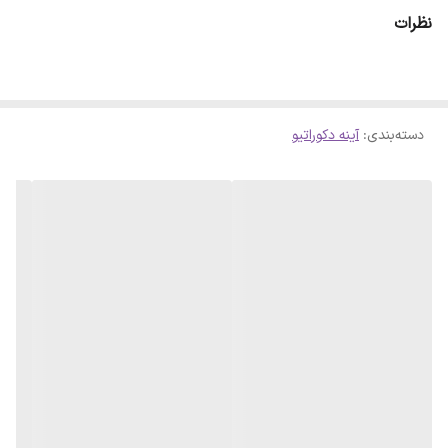
میتواند در بسیاری از فضاها با نمای محیط هماهنگ باشد. لبه آینه با
نظرات
دستگاه لول شده تا هنگام تمیز کردن دچار حادثه بریدگی دست نشود.
نصب این آینه براحتی از قلاب پشت آینه با میخ یا پیچ است
دسته‌بندی
:
آینه دکوراتیو