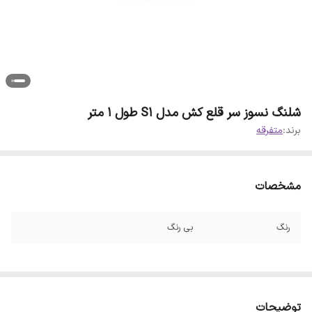
شلنگ نسوز سر قلع کش مدل S1 طول 1 متر
برند:
متفرقه
مشخصات
رنگ
بی رنگ
توضیحات