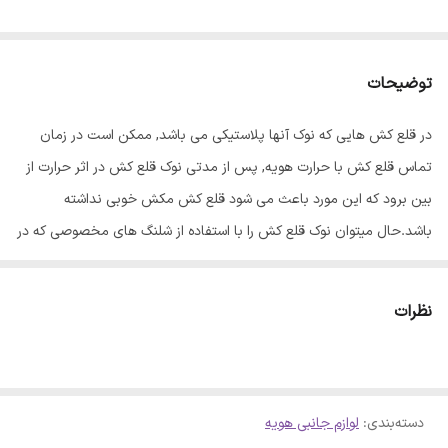
توضیحات
در قلع کش هایی که نوک آنها پلاستیکی می باشد, ممکن است در زمان
تماس قلع کش با حرارت هویه, پس از مدتی نوک قلع کش در اثر حرارت از
بین برود که این مورد باعث می شود قلع کش مکش خوبی نداشته
باشد.حال میتوان نوک قلع کش را با استفاده از شلنگ های مخصوصی که در
برابر حرارت مقاوم هستند و ذوب نمیشوند در برابر حرارت هویه محافظت
نمود که این امر سبب حفظ کیفیت اولیه نوک قلع کش و قدرت مکندگی آن
نظرات
می گردد, به خصوص آنکه از همان ابتدای خرید قلع کش آن را نصب نمود.
طول این کالا 2.5 سانتیمتر و قطر آن 5 میلی متر است که با اندازه نوک
بیشتر قلع کش ها سازگار است و قابل انعطاف است.
دسته‌بندی
:
لوازم جانبی هویه