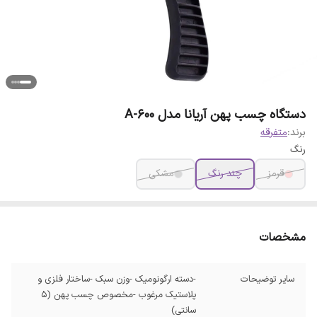
دستگاه چسب پهن آریانا مدل A-600
برند:
متفرقه
رنگ
قرمز
چند رنگ
مشکی
مشخصات
سایر توضیحات
-دسته ارگونومیک -وزن سبک -ساختار فلزی و
پلاستیک مرغوب -مخصوص چسب پهن (5
سانتی)