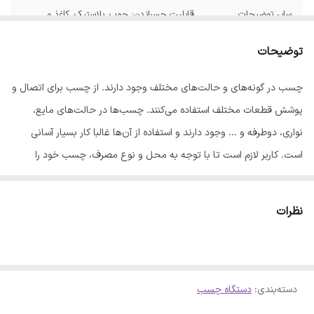
سایر توضیحات
قابلیت چسباندن: چوب, پلاستیک, کاغذ و
سرامیک دارای دسته فشرده و سبک وزن جهت
سهولت استفاده مناسب برای کارهای خانگی و
توضیحات
محل کار
چسب در گونه‌های و حالت‌های مختلف وجود دارند. از چسب برای اتصال و
رنگ
مشکی
پوشش قطعات مختلف استفاده می‌کنند. چسب‌ها در حالت‌های مایع،
نواری، دوطرفه و ... وجود دارند و استفاده از آن‌ها غالبا کار بسیار آسانی
است. کاربر لازم است تا با توجه به محل و نوع مصرف، چسب خود را
انتخاب کرده و از آن استفاده کند. چسب‌های مایع ازجمله انواع چسب است
که کاربرد فراوانی دارد. با در نظر گرفتن حالت این نوع چسب و امکان تغییر
نظرات
شکل آن و نفوذ به تمام نقاط موردنظر، از این نوع چسب در مصارف
خانگی، تجاری یا صنعتی به‌ کرات استفاده می‌کنند. همچنین فضایی که
توسط چسب مایع اشغال می‌شود، بسیار کم است. اما گاهی لازم است که
دسته‌بندی
:
دستگاه چسب
چسب مایعی که استفاده می‌کنیم، کمی دمای بالایی داشته باشد. دستگاه
چسب حرارتی به کمک چسب‌های جامد لوله‌ای شکلی که داخل آن‌ها قرار