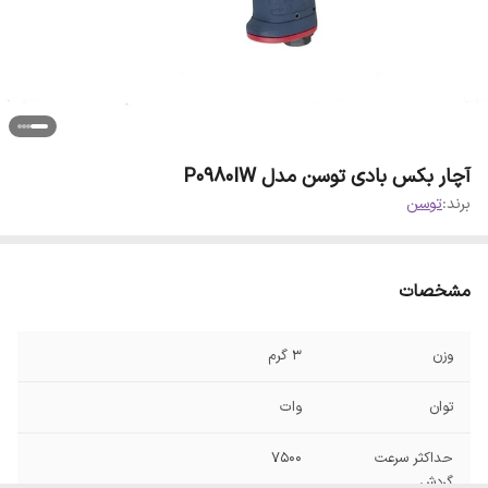
آچار بکس بادی توسن مدل P0980IW
برند:
توسن
مشخصات
وزن
3 گرم
توان
وات
حداکثر سرعت
7500
گردش