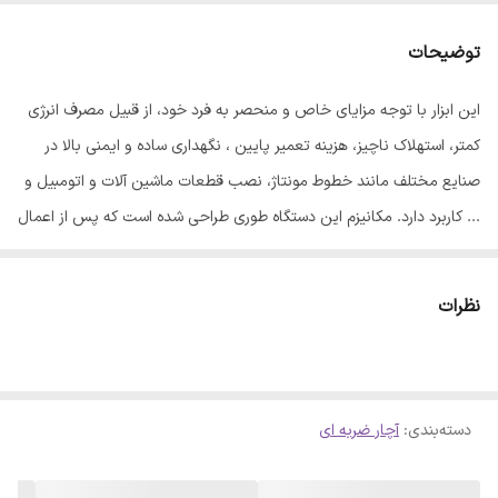
درایو
1.2
توضیحات
گشتاور
980 نیوتن‌متر
این ابزار با توجه مزایای خاص و منحصر به فرد خود، از قبیل مصرف انرژی
کمتر، استهلاک ناچیز، هزینه تعمیر پایین ، نگهداری ساده و ایمنی بالا در
نرخ ضربه
7500 ضربه در دقیقه
صنایع مختلف مانند خطوط مونتاژ، نصب قطعات ماشین آلات و اتومبیل و
ابعاد
20x5x3 سانتی‌متر
... کاربرد دارد. مکانیزم این دستگاه طوری طراحی شده است که پس از اعمال
ضربه نیز، ضربه زن امکان چرخش آزاد را داشته و قفل نمی گردد. با چنین
طرحی تنها نیروی واکنشی اعمالی به بدنه ابزار، همان شتاب گرفتن بیشتر
نظرات
ضربه زن است. از این رو کاربر احساس گشتاور کمی میکند. در حالیکه اعمال
گشتاور به بکس در حال رسیدن به نقطه اوج است.
دسته‌بندی
:
آچار ضربه ای