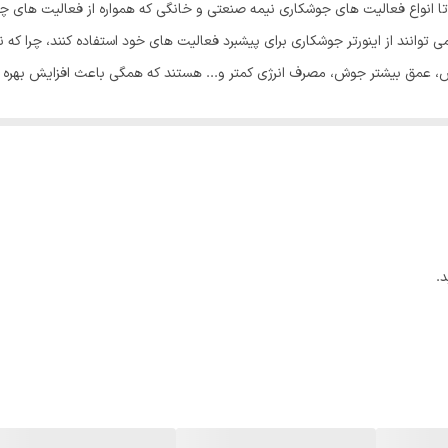
اب به شما کمک می کند تا انواع فعالیت های جوشکاری نیمه صنعتی و خانگی که همواره از فعا
برق
ی توانند از اینورتر جوشکاری برای پیشبرد فعالیت های خود استفاده کنند، چرا که 
IGBT برای کیفیت بیشتر جوش، عمق بیشتر جوش، مصرف انرژی کمتر و... هستند که همگی باعث افزای
اینورتر , قوس الکتریکی SMAW , برق تک فاز
کابل جوشکاری کابل اتصال انبر اتصال انبر جوش ماسک جوشکاری فرچه ت
وم با الکترودهای MMA تا 3 میلی متر بکار گرفته شود. این اینورتر جوشکاری برای جوشکاران مبتدی و حرف
24x13x19 سانتی‌متر
همین طریق جوشی دقیق ارائه می دهد. علاوه بر این، اینورتر جوشکاری IG-750 NEW دارای یک سی
.