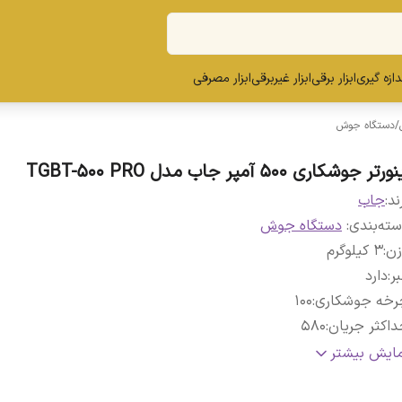
ندازه گیری
ابزار برقی
ابزار غیربرقی
ابزار مصرفی
/
دستگاه جوش
ورتر جوشکاری 500 آمپر جاب مدل TGBT-500 PRO
ند:
جاب
ته‌بندی
:
دستگاه جوش
زن
:
3 کیلوگرم
بر
:
دارد
رخه جوشکاری
:
100
اکثر جریان
:
580
بل
:
دارد
مایش بیشتر
بع تغذیه
:
برق