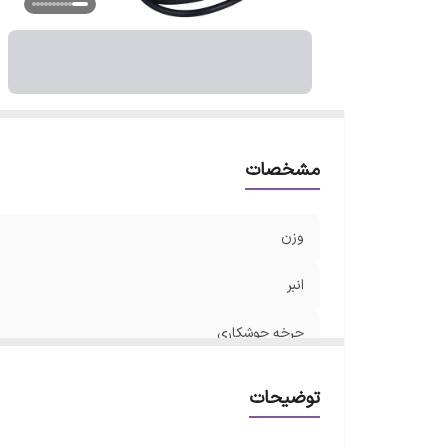
و
اق
هم
اب
مشخصات
وزن
انبر
چرخه جوشکاری
حداکثر جریان
توضیحات
کابل