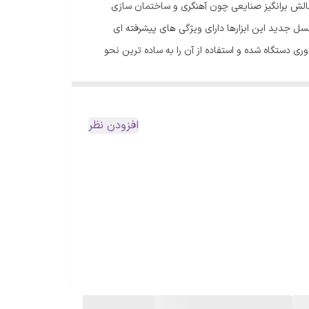
لیت های چالش برانگیز صنایعی چون آهنگری و ساختمان سازی
نسل جدید این ابزارها دارای ویژگی های پیشرفته ای
ش بهره وری دستگاه شده و استفاده از آن را به ساده ترین نحو
ممکن امکان پذیر می کنند. از آنجایی که اینورتر جوشکاری JB-580 mini دارای محافظ چند گانه از ولتاژ و جریان، استارت سریع، جرقه کم و مجهز به سیستم (Arc Force) یا همان قابلیت تنظیم
میز کننده به همراه چکش گل زن کیف ابزار برزنتی
میزان قوس الکتریکی است، این دستگاه جوشکاری باکیفیت را می توان در فضای بسته و یا در فضای باز نیز مورد استفاده قرار داد. موتور JB-580 mini جاب دارای یک لایه عایق کلاس F است و می
ه ای، تجهیزات جوشکاری قابل اعتماد و بی عیب و نقصی را به همراه دارد.
افزودن نظر
این محصول مجهز به دو ولوم است که برای تنظیم راحت تر و بهتر جوش تعبیه شده اند. نمایشگر دیجیتال در اینورتر جوشکاری JB-580 mini کار کردن با این دستگاه را بیش از پیش آسان کرده و به
ستم خنک کننده حرفه ای است که کارایی را افزایش داده، جوشکاری مداوم را تضمین می کند و از