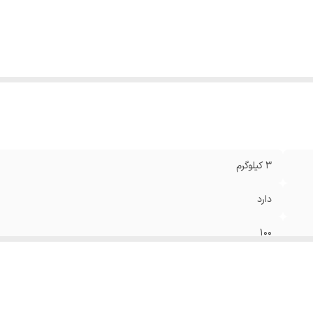
یژگی‌های دستگاه جوش
:
اینورتر , قوس الکتریکی SMAW , برق تک فاز
لام
کابل جوشکاری کابل اتصال انبر اتصال انبر جوش ماسک جوشکا
راه
:
تمیز کننده به همراه چکش گل زن کیف ابزار برزنتی
عاد
:
24x13x19 سانتی‌متر
3 کیلوگرم
دارد
100
580
دارد