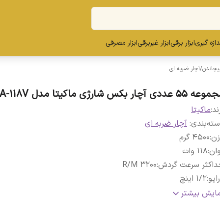
ندازه گیری
ابزار برقی
ابزار غیربرقی
ابزار مصرفی
پیچاندن
/
آچار ضربه ای
 55 عددی آچار بکس شارژی ماکیتا مدل MAKITA-118V
ند:
ماکیتا
ته‌بندی
:
آچار ضربه ای
زن
:
4500 گرم
ان
:
118 وات
داکثر سرعت گردش
:
3200 R/M
ایو
:
1/2 اینچ
تاور
:
850 نیوتن‌متر
مایش بیشتر
خ ضربه
:
3200 ضربه در دقیقه