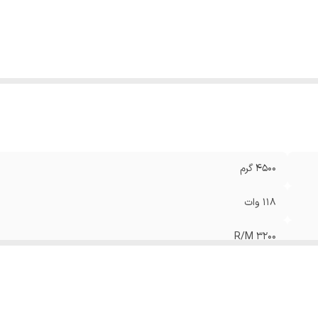
عاد
:
45x40x15 سانتی‌متر
4500 گرم
118 وات
3200 R/M
1/2 اینچ
850 نیوتن‌متر