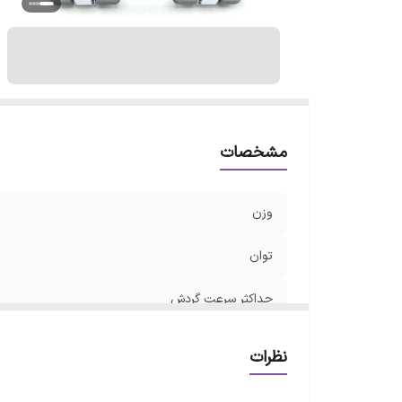
اب
مشخصات
وزن
توان
حداکثر سرعت گردش
درایو
نظرات
گشتاور