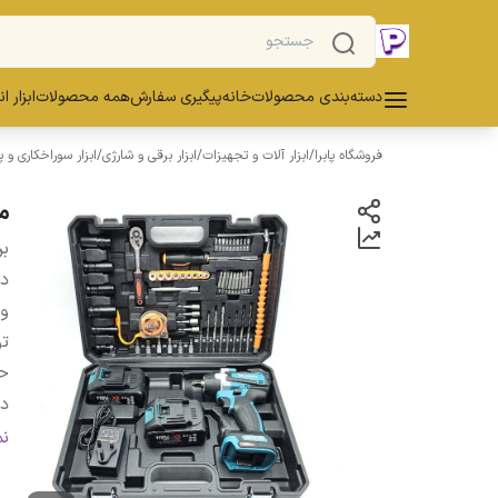
دسته‌بندی محصولات
خانه
پیگیری سفارش
همه محصولات
ابزار ا
فروشگاه پابرا
/
ابزار آلات و تجهیزات
/
ابزار برقی و شارژی
/
ابزار سوراخکاری و 
مجموعه
بر
دس
و
تو
ح
در
گش
ن
نر