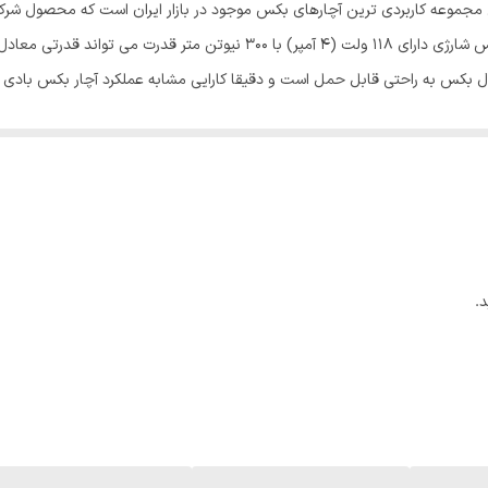
 با لوازم کامل باس: این مجموعه کاربردی ترین آچارهای بکس موجود در بازار ایران است 
۴۵۰۰ BPM ضربه در دقیقه ضربه در دقیقه
قابل حمل یا همان شارژی این شرکت است. این مدل بکس شارژی دارای 118 ولت (4 
 مدل بکس به راحتی قابل حمل است و دقیقا کارایی مشابه عملکرد آچار بکس بادی و ب
سایز ۱۷، ۱۹، ۲۰، ۲۲ و 13 و۲۲ کوتاه)،بصورت رندمی 3 عدد و انواع پیچ گوشتی و چار سو تبدیل شونده کوتاه پایه و درایو
تا بتواند به طور مداوم توان موردنیاز دستگاه آچار را تامین نماید. این مدل 
ی سیم یا شلنگ نمی باشد و شما به راحتی می توانید آچار را به مکان مورد نظر خو
26x15x10 سانتی‌متر
ته را باید در نظر داشت که بکس شارژی نسبت به دو نوع دیگر، از قدرت یکسانی
است که به راحتی می تواند از نمونه های بادی و برقی این ابزار چشم پوشی کند. 
و در آن ذغال دینام حذف شده است.باتری دستگاه در حالت شارژ اولیه می باشد
.