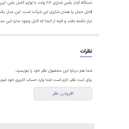
دستگاه آچار بکس شارژی 118 ولت
نرخ ضربه
نیاز داشته باشد و البته از آنجا که کابل وجود ندارد.این
اقلام همراه
علاوه بر موتور دارای دو عدد باتری لیتیوم یون نیز هست 
خیلی عالی، بعلت دارا بودن دو عدد باتری شارژ، دیگر دارا
ابعاد
یک باطری یدک نیز به طور دائم همراه خود دارند. این نک
نظرات
شارژی آنقدر برای مصرف کننده از اهمیت بالایی برخوردار 
جاروبک) هست که براساس القای الکترومغناطیس عمل کرده 
شما هم درباره این محصول نظر خود را بنویسید.
برای ثبت نظر، لازم است ابتدا وارد حساب کاربری خود شوید
افزودن نظر