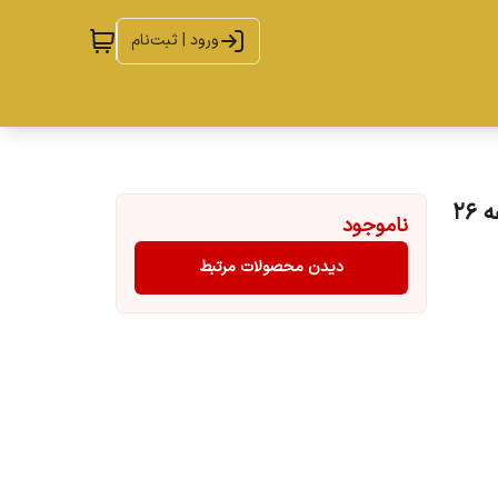
ورود | ثبت‌نام
آچار بکس شارژی باس مدل 118vf4ah-brushless مجموعه 26
ناموجود
دیدن محصولات مرتبط