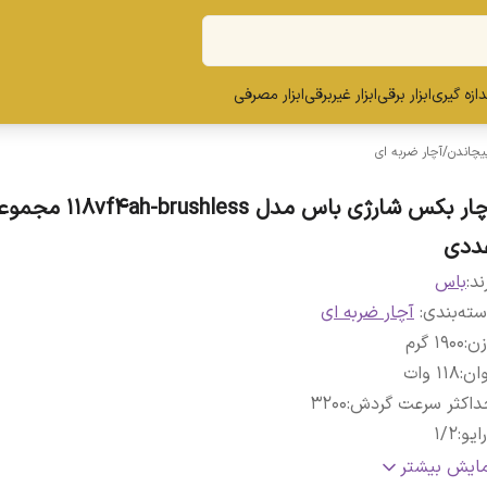
ندازه گیری
ابزار برقی
ابزار غیربرقی
ابزار مصرفی
پیچاندن
/
آچار ضربه ای
ددی
ند:
باس
ته‌بندی
:
آچار ضربه ای
زن
:
1900 گرم
ان
:
118 وات
داکثر سرعت گردش
:
3200
ایو
:
1/2
تاور
:
450 نیوتن‌متر
مایش بیشتر