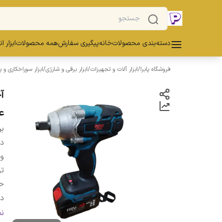
دسته‌بندی محصولات
خانه
پیگیری سفارش
همه محصولات
ابزار ا
فروشگاه پابرا
/
ابزار آلات و تجهیزات
/
ابزار برقی و شارژی
/
ابزار سوراخکاری و 
ع
بر
دس
و
تو
ح
در
گش
ن