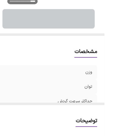
نر
اق
هم
اب
مشخصات
وزن
توان
حداکثر سرعت گردش
درایو
توضیحات
گشتاور