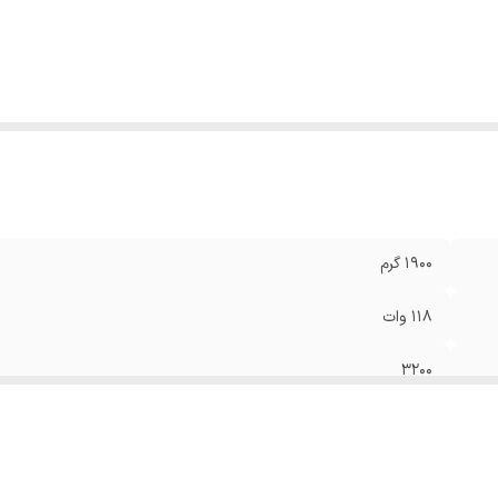
خ ضربه
:
۴۵۰۰ BPM ضربه در دقیقه ضربه در دقیقه
لام
دو عدد باتری ۱۱۸ ولت (۴ آ مپر) و شارژرو دفترچه راهنما به همرا
راه
:
۲۰، ۲۲ و 13 و۲۲ کوتاه)،بصورت رندمی 3 عدد و انواع پ
سو تبدیل شونده کوتاه پایه و درایو
عاد
:
26x15x10 سانتی‌متر
1900 گرم
118 وات
3200
1/2
450 نیوتن‌متر