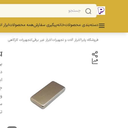
دسته‌بندی محصولات
خانه
پیگیری سفارش
همه محصولات
ابزار ا
فروشگاه پابرا
/
ابزار آلات و تجهیزات
/
ابزار غیر برقی
/
تجهیزات کارگاهی
آهن 
بر
دس
اب
ج
و
سا
ت