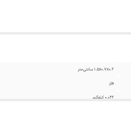
1.5x0.7x0.2 سانتی‌متر
فلز
0.022 کیلوگرم
آهن ربای نئودیمیوم مکعبی به طول ۱۵ میلیمتر و عرض ۷ میلیمتر و ضخامت ۲ میلیمتر