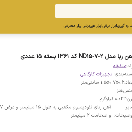
ندازه گیری
ابزار برقی
ابزار غیربرقی
ابزار مصرفی
ربا مدل ND15-7-2 کد ۱۳۶۱ بسته ۱۵ عددی
ند:
متفرقه
ته‌بندی
:
تجهیزات کارگاهی
عاد
:
1.5x0.7x0.2 سانتی‌متر
نس
:
فلز
زن
:
0.022 کیلوگرم
یر
وضیحات
:
و ضخامت ۲ میلیمتر