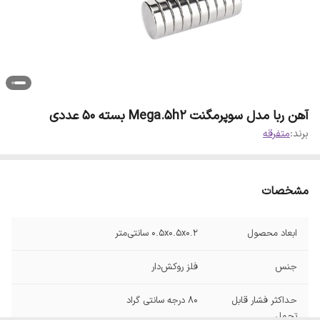
آهن ربا مدل سوپرمگنت Mega.5h2 بسته 50 عددی
برند:
متفرقه
مشخصات
ابعاد محصول
0.5x0.5x0.2 سانتی‌متر
جنس
فلز روکش‌دار
حداکثر فشار قابل
80 درجه سانتی گراد
تحمل