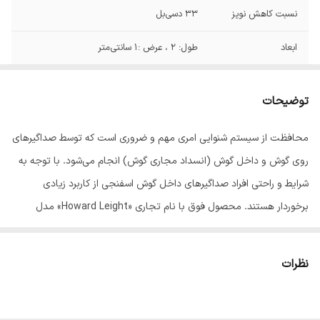
نسبت کاهش نویز
33 دسی‌بل
ابعاد
طول: 2 ، عرض :1 سانتی‌متر
توضیحات
محافظت از سیستم شنوایی امری مهم و ضروری است که توسط صداگیر‌های
روی گوش و داخل گوش (انسداد مجاری گوش) انجام می‌شود. با توجه به
شرایط و راحتی افراد صداگیر‌های داخل گوش اسفنجی از کاربرد زیادی
برخوردار هستند. محصول فوق با نام تجاری «Howard Leight» مدل
«Bilsom 303L» توسط کمپانی هانیول «Honey Well» تولید و عرضه
می‌گردد. فوم گوشی از جنس TPE (الاستومر ترموپلاستی) یا فوم پلی
نظرات
اورتان تهیه شده که فوق العاده راحت و با هر نوع پوستی سازگار می‌باشد و
از ورود خاک و سایر آلاینده‌ها نیز محافظت می‌کند. مناسب برای افرادی که