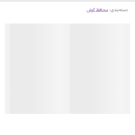
در معرض نویز و صدای بلند قرار دارند و عملکرد عالی در کاهش صدا SNR :
دسته‌بندی
:
محافظ گوش
33dB . برای حفظ بهداشت بعد از یکبار استفاده کردن دور انداخته
شود، شستشو و پاک کردن گوش گیر توصیه نمی‌شود.