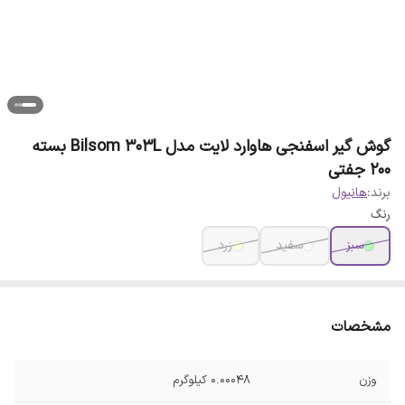
گوش گیر اسفنجی هاوارد لایت مدل Bilsom 303L بسته
200 جفتی
برند:
هانیول
رنگ
سبز
سفید
زرد
مشخصات
وزن
0.00048 کیلوگرم