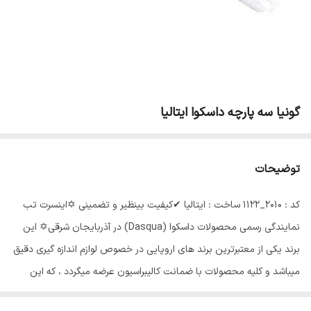
گونیا سه پارچه داسکوا ایتالیا
توضیحات
کد : 2010_1122 ساخت : ایتالیا ✔کیفیت بینظیر و تضمینی ✡اینسرت تب
نمایندگی رسمی محصولات داسکوا (Dasqua) در آذربایجان شرقی✡ این
برند یکی از معتبرترین برند های اروپایی در خصوص لوازم اندازه گیری دقیق
میباشد و کلیه محصولات با ضمانت کالیبراسیون عرضه میگردد ، که این
ضمانت در محصولات مشابه در بازار ایران وجود ندارد .