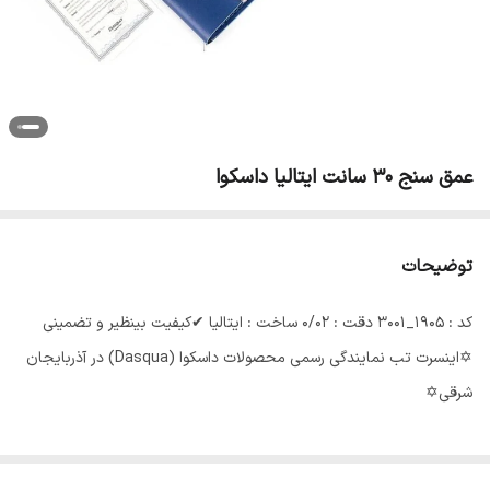
عمق سنج 30 سانت ایتالیا داسکوا
توضیحات
کد : 1905_3001 دقت : 0/02 ساخت : ایتالیا ✔کیفیت بینظیر و تضمینی
✡اینسرت تب نمایندگی رسمی محصولات داسکوا (Dasqua) در آذربایجان
شرقی✡