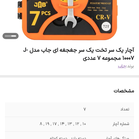
آچار یک سر تخت یک سر جغجغه ای جاب مدل J-
10007 مجموعه 7 عددی
برند:
جاب
مشخصات
تعداد
7
شماره آچار
10 , 12 , 13 , 14 , 17 , 19 , 8
ویژگی‌های آچار
دسته بلند , دسته کوتاه