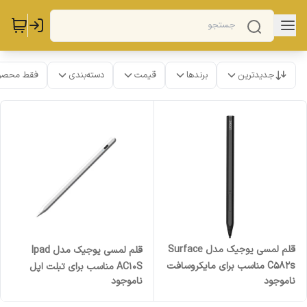
جدیدترین
برندها
قیمت
دسته‌بندی
فقط محصو
قلم لمسی یوجیک مدل Surface
قلم لمسی یوجیک مدل Ipad
C582s مناسب برای مایکروسافت
AC10S مناسب برای تبلت اپل
ناموجود
ناموجود
سرفیس
Ipad pro