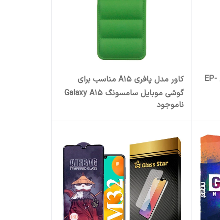
کابل تبدیل USB به USB-C مدل EP-
کاور مدل پافری A15 مناسب برای
گوشی موبایل سامسونگ Galaxy A15
ناموجود