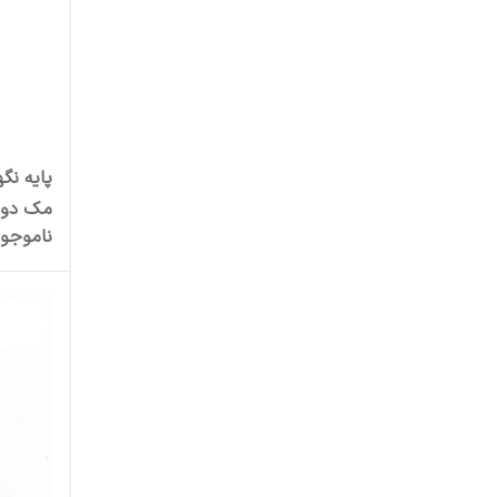
بیاند
بیسوس
پاورلوژی
پایه نگ
پروتكت اسپريز ناب آدينه
مک دودو م
پی زد ایکس
ناموجو
پی کی
پی های تک
تراستکتور
تِرِکا