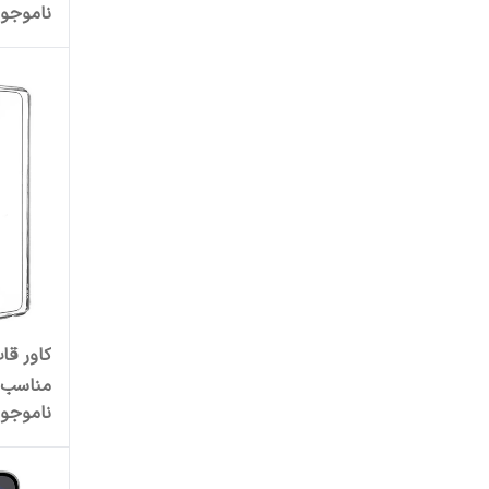
ارلدام
ناموجو
/Ultra2
سایز 42/44/45 میلی متری
اسپارتان
اسپریگ
اکسیژن
الدینیو
ال کا جی
ام گلس
کاور قا
انرجایزر
مناسب 
ناموجو
 / A52
انکر
اوپو