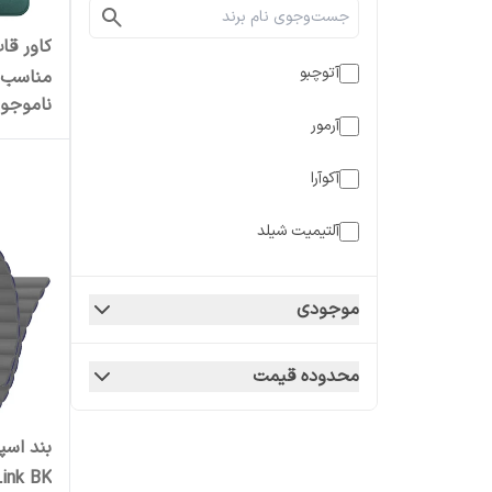
آتوچبو
مناسب ب
ناموجو
oco M6
آرمور
Pro 4G
آکوآرا
آلتیمیت شیلد
آها استایل
موجودی
آیرنج
محدوده قیمت
اپل
اِپیکوی