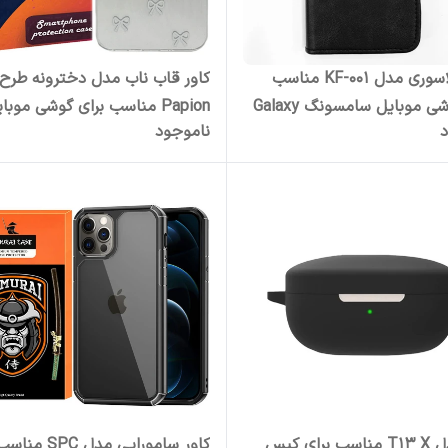
کیف کلاسوری مدل KF-001 مناسب
کاور قاب ناب مدل دخترونه طرح
برای گوشی موبایل سامسونگ Galaxy
Papion مناسب برای گوشی موبا
د
ناموجود
سامسونگ Galaxy A16 4G / A16 5G
کاور مدل T13 X مناسب برای کیس
کاور سامورایی مدل C