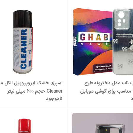
ب ناب مدل دخترونه طرح
اسپری خشک ایزوپروپیل الکل م
Papion مناسب برای گوشی موبایل
Cleaner حجم 200 میلی لیتر
د
ناموجود
Redmi