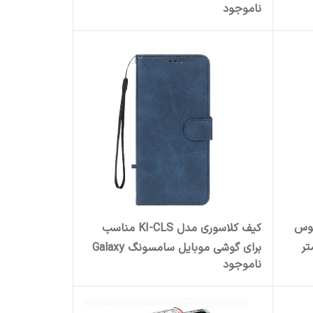
ناموجود
Redmi No
به AUX باسئوس
کیف کلاسوری مدل KI-CLS مناسب
برای گوشی موبایل سامسونگ Galaxy
ناموجود
Note 20