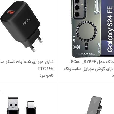
کاور گاردتک مدل SCool_S24FE
شارژر دیواری 10.5 وات تسکو 
برای گوشی موبایل سامسونگ
TTC 165
د
ناموجود
Galaxy 