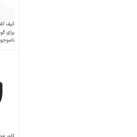
تسکو
تلسین
توکی
ناموجو
A02S
جاست لاو ویجت
جانبو
جهان الکتریک
جی کی کی
چلیپا
داریا
دبلیو یو دبلیو