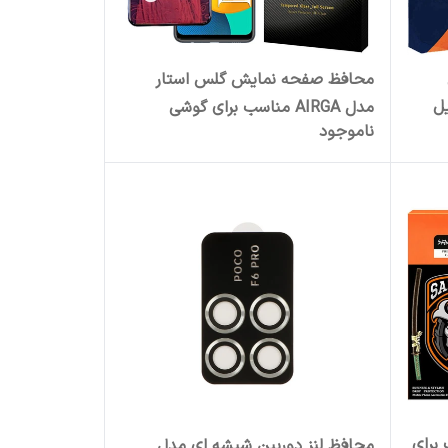
محافظ صفحه نمایش گلس استار
یل
مدل AIRGA مناسب برای گوشی
ناموجود
موبایل سامسونگ Galaxy M32 4G
SP مناسب برای
محافظ لنز دوربین شیشه ای مدل