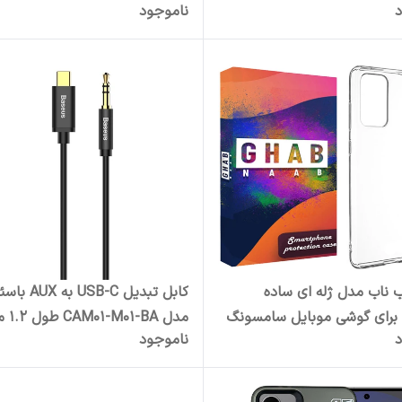
د
ناموجود
Se/1/2/3/4/5/6/7/8/9/Ultra
موبایل شیائومی te 12 Pro
4G به همراه بند آویز
ب ناب مدل ژله ای ساده
کابل تبدیل USB-C 
برای گوشی موبایل سامسونگ
مدل CAM01-M01-BA طول 1.2 متر
د
ناموجود
Galaxy A52s