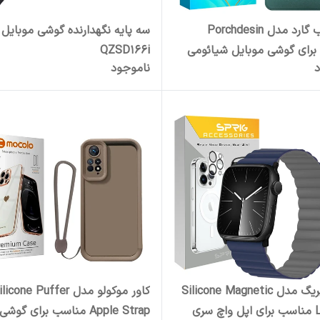
کاور قاب گارد مدل Porchdesin
سه پایه نگهدارنده گوشی موبایل
رای گوشی موبایل شیائومی
QZSD166i
د
ناموجود
Redmi Note 13 Pro 4G / P
بند اسپریگ مدل Silicone Magnetic
کاور موکولو مدل icone Puffer
Link BK مناسب برای اپل واچ سری
Apple Strap مناسب برای گوشی