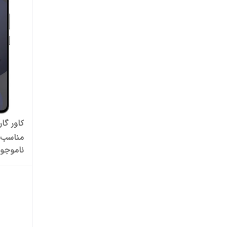
اوزاکی
اونسام
اوی
ای دیتا
ایفورج
مناسب 
بادیگارد
ناموجو
S24 FE
بنکس
بنیوس
بودی