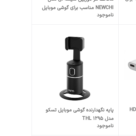
NEWCHI مناسب برای گوشی موبایل
ناموجود
شیائومی Poco F6 pro / X6 pro
HDM/
پایه نگهدارنده گوشی موبایل تسکو
مدل THL 1295
ناموجود