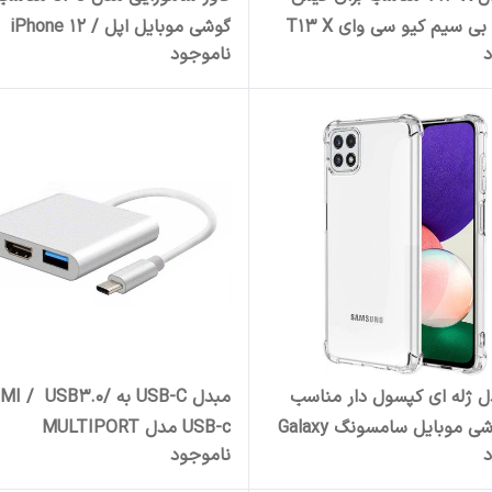
 سیم کیو سی وای T13 X
گوشی موبایل اپل iPhone 12 /
د
ناموجود
iPhone 12 Pro
ل ژله ای کپسول دار مناسب
مبدل USB-C به I / USB3.0
برای گوشی موبایل سامسونگ Galaxy
USB-c مدل MULTIPORT
د
ناموجود