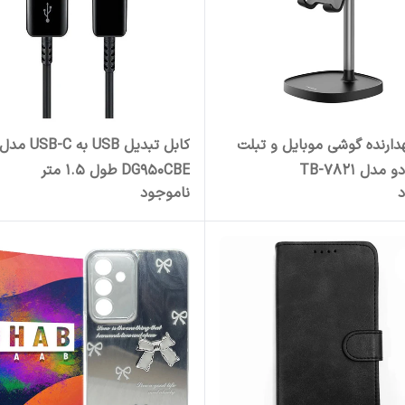
هدارنده گوشی موبایل و تبلت
دل TB-7821
DG950CBE طول 1.5 متر
د
ناموجود