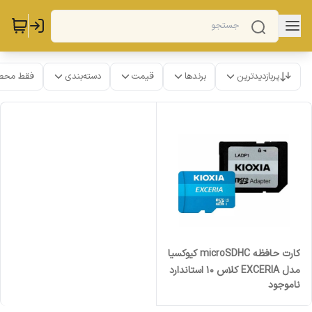
پربازدیدترین
برندها
قیمت
دسته‌بندی
فقط محص
کارت حافظه‌ microSDHC کیوکسیا
مدل EXCERIA کلاس 10 استاندارد
ناموجود
UHS-I U1 سرعت 100MBps
ظرفیت 32 گیگابایت به همراه