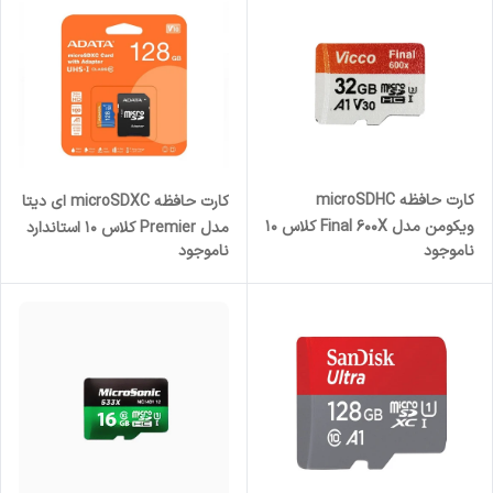
کارت حافظه microSDHC
کارت حافظه microSDXC ای دیتا
ویکومن مدل Final 600X کلاس 10
مدل Premier کلاس 10 استاندارد
ناموجود
ناموجود
استاندارد UHS-I U3 سرعت
UHS-I V10 A1سرعت 100MBps
90MBps ظرفیت 32 گیگابایت
ظرفیت 128 گیگابایت