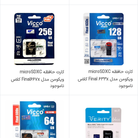
80MBps ظرفیت 32 گیگابایت
80MBps ظرفیت 128 گیگابایت
کارت حافظه microSDXC
کارت حافظه microSDXC
ویکومن مدل Final 633x کلاس
ویکومن مدل Final667x کلاس
ناموجود
ناموجود
10 استاندارد UHS-I U3 A2 V30
A2 استاندارد UHS-II U3 سرعت
سرعت 100MBs ظرفیت 128
150MBs ظرفیت 256 گیگابایت
گیگابایت به همراه مبدل میکرو به
USB