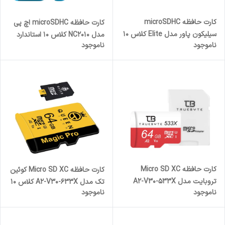
کارت حافظه microSDHC
کارت حافظه‌ microSDHC اچ پی
سیلیکون پاور مدل Elite کلاس 10
مدل NC2010 کلاس 10 استاندارد
ناموجود
ناموجود
استاندارد UHC-I U1 سرعت
U1 سرعت 80MBps ظرفیت 32
100MBps ظرفیت 32 گیگابایت
گیگابایت
کارت حافظه Micro SD XC
کارت حافظه Micro SD XC کوئین
تروبایت مدل A2-V30-533X
تک مدل A2-V30-633X کلاس 10
ناموجود
ناموجود
کلاس 10 استاندارد UHS-l U3
استاندارد UHS-l U3 سرعت
سرعت 80MBps ظرفیت 64
95MBps ظرفیت 64 گیگابایت به
گیگابایت به همراه آداپتور SD
همراه آداپتور SD