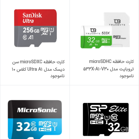
کارت حافظه microSDHC
کارت حافظه microSDXC سن
تروبایت مدل 533X-A1-V30
دیسک مدل Ultra A1 کلاس 10
ناموجود
ناموجود
کلاس 10 استاندارد UHS-l U3
استاندارد UHS-I سرعت 150MBps
سرعت 80MBps ظرفیت 32
ظرفیت 256 گیگابایت
گیگابایت به همراه آداپتور SD