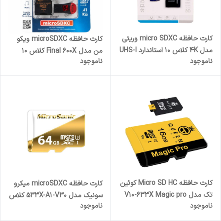
کارت حافظه micro SDXC وریتی
کارت حافظه microSDXC ویکو
مدل 4K کلاس 10 استاندارد UHS-I
من مدل Final 600X کلاس 10
ناموجود
ناموجود
سرعت 80MBps ظرفیت 64
استاندارد UHS-I U3 سرعت
گیگابایت به همراه آداپتور SD
90MBps ظرفیت 64گیگابایت
همراه با کارت خوان
کارت حافظه Micro SD HC کوئین
کارت حافظه microSDXC میکرو
تک مدل V10-633X Magic pro
سونیک مدل 533X-A1-V30 کلاس
ناموجود
ناموجود
کلاس 10 استاندارد UHS-l U1
10 استاندارد UHS-I U3 سرعت
سرعت 95mbps ظرفیت 16
80MBps ظرفیت 64 گیگابایت