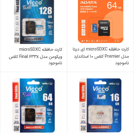
کارت حافظه microSDXC ای دیتا
کارت حافظه microSDXC
مدل Premier کلاس 10 استاندارد
ویکومن مدل Final 633x کلاس
ناموجود
ناموجود
UHS-I V10 A1سرعت 100MBps
10 استاندارد UHS-I U3 سرعت
ظرفیت 64 گیگابایت به همراه
90MBs ظرفیت 128 گیگابایت به
آداپتور
همراه آداپتور SD