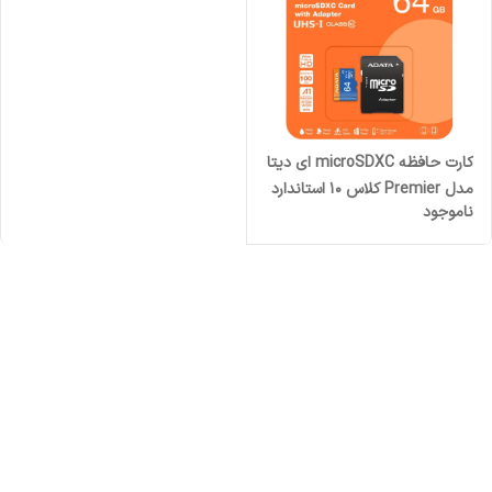
کارت حافظه microSDXC ای دیتا
مدل Premier کلاس 10 استاندارد
ناموجود
UHS-I V10 A1سرعت 100MBps
ظرفیت 64 گیگابایت به همراه
آداپتور