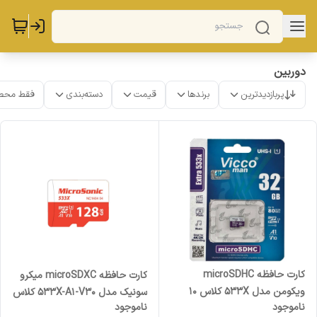
دوربین
پربازدیدترین
برندها
قیمت
دسته‌بندی
فقط محص
کارت حافظه microSDHC
کارت حافظه microSDXC میکرو
ویکومن مدل 533X کلاس 10
سونیک مدل 533X-A1-V30 کلاس
ناموجود
ناموجود
استاندارد UHS-I U1 سرعت
10 استاندارد UHS-I U3 سرعت