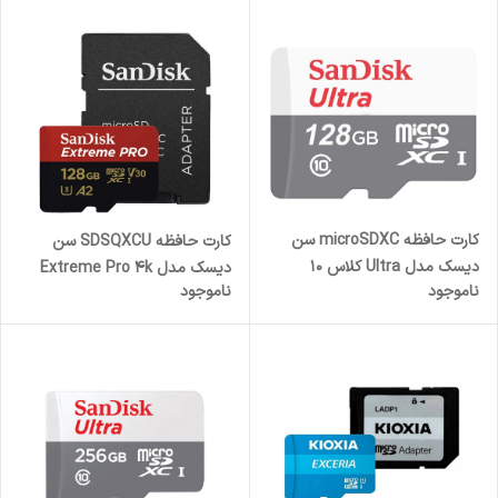
گیگابایت به همراه آداپتور SD
کارت حافظه microSDXC سن
کارت حافظه SDSQXCU سن
دیسک مدل Ultra کلاس 10
دیسک مدل Extreme Pro 4k
ناموجود
ناموجود
استاندارد UHS-I U1 سرعت
استاندارد UHS-I سرعت 200MBps
100MBps ظرفیت 128 گیگابایت
ظرفیت 128 گیگابایت