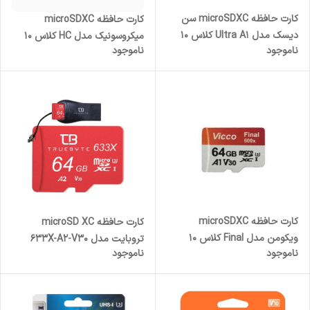
کارت حافظه microSDXC سن
کارت حافظه microSDXC
دیسک مدل Ultra A1 کلاس 10
میکروسونیک مدل HC کلاس 10
ناموجود
ناموجود
استاندارد UHS-I سرعت 140MBps
استاندارد UHS-I U1 سرعت
ظرفیت 128 گیگابایت
80MBps ظرفیت 16 گیگابایت
کارت حافظه microSDXC
کارت حافظه microSD XC
ویکومن مدل Final کلاس 10
تروبایت مدل 633X-A2-V30
ناموجود
ناموجود
استاندارد 600x سرعت 90MBps
کلاس 10 استاندارد UHS-I U3
ظرفیت 64 گیگابایت
سرعت 95MBps ظرفیت 64
گیگابایت به همراه کارت‌خوان