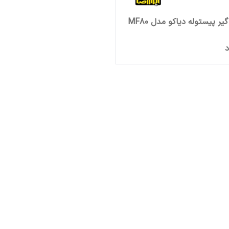
ر پیستوله دیاکو مدل MF80
د