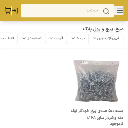
میخ، پیچ و رول پلاک
پربازدیدترین
برندها
قیمت
دسته‌بندی
فقط محص
بسته 500 عددی پیچ خودکار نوک
مته واشردار سایز 1.148
ناموجود