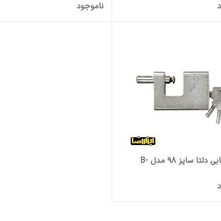
د
ناموجود
قفل کتابی دلتا سایز 98 مدل B-
د