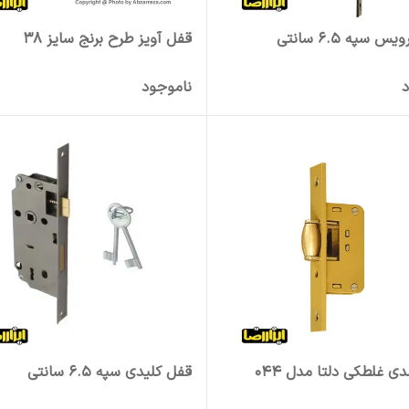
 سپه 6.5 سانتی
قفل آویز طرح برنج سایز 38
د
ناموجود
ی غلطکی دلتا مدل 044
قفل کلیدی سپه 6.5 سانتی