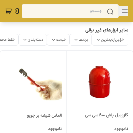
سایر ابزارهای غیر برقی
پربازدیدترین
برندها
قیمت
دسته‌بندی
فقط محص
گازوییل پاش 600 سی سی
الماس شیشه بر جوبو
ناموجود
ناموجود